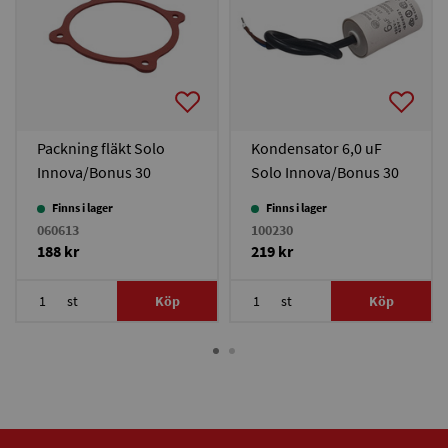
Packning fläkt Solo
Kondensator 6,0 uF
Innova/Bonus 30
Solo Innova/Bonus 30
Finns i lager
Finns i lager
060613
100230
188 kr
219 kr
st
Köp
st
Köp