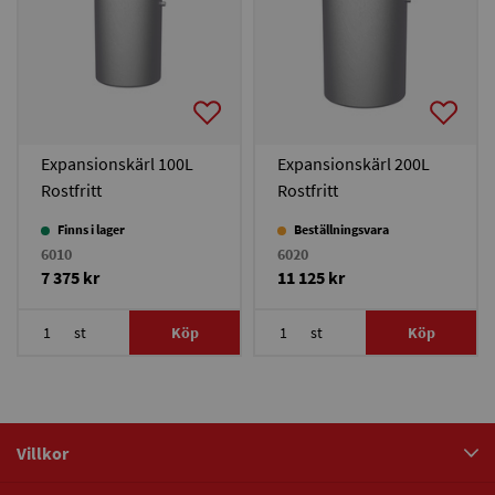
Expansionskärl 100L
Expansionskärl 200L
Rostfritt
Rostfritt
Finns i lager
Beställningsvara
6010
6020
7 375 kr
11 125 kr
st
Köp
st
Köp
Villkor