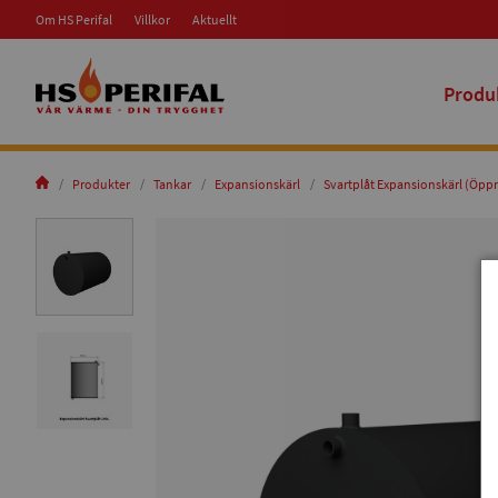
Om HS Perifal
Villkor
Aktuellt
Produ
Produkter
Tankar
Expansionskärl
Svartplåt Expansionskärl (Öpp