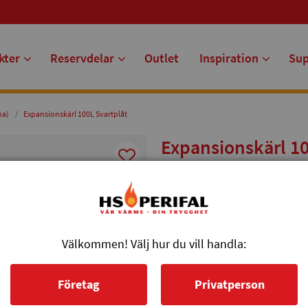
kter
Reservdelar
Outlet
Inspiration
Su
na)
Expansionskärl 100L Svartplåt
Expansionskärl 10
Expansionskärl 100L i svartplåt
Artikelnr: 1091
Välkommen! Välj hur du vill handla:
Tryg
Företag
Privatperson