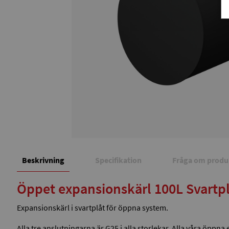
Beskrivning
Specifikation
Fråga om produ
Öppet expansionskärl 100L Svartp
Expansionskärl i svartplåt för öppna system.
Alla tre anslutningarna är G25 i alla storlekar. Alla våra öp