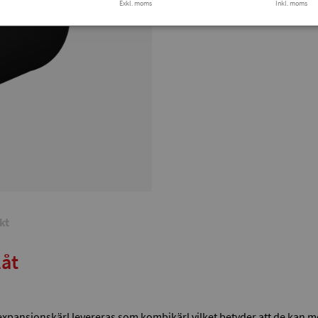
Exkl. moms
Inkl. moms
kt
låt
pna expansionskärl levereras som kombikärl vilket betyder att de ka