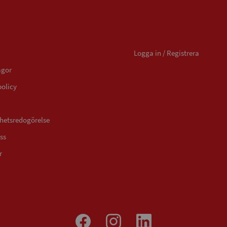
Mitt konto
Logga in / Registrera
ågor
policy
ghetsredogörelse
ss
r