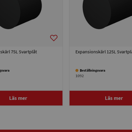
skärl 75L Svartplåt
Expansionskärl 125L Svartpl
ngsvara
Beställningsvara
1092
Läs mer
Läs mer