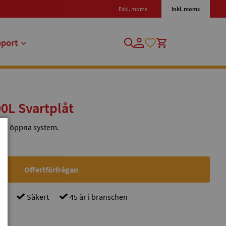
Exkl. moms
Inkl. moms
pport
0L Svartplåt
 för öppna system.
Offertförfrågan
gt
Säkert
45 år i branschen