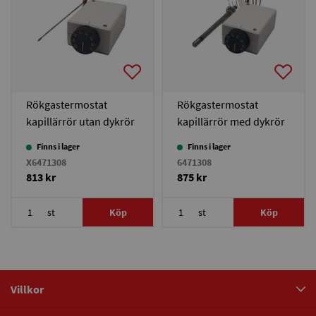
Rökgastermostat
Rökgastermostat
kapillärrör utan dykrör
kapillärrör med dykrör
Finns i lager
Finns i lager
X6471308
6471308
813 kr
875 kr
st
Köp
st
Köp
Villkor