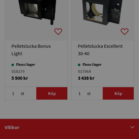
Pelletslucka Bonus
Pelletslucka Excellent
Light
30-40
Finns i lager
Finns i lager
018279
017964
5 500 kr
3 438 kr
st
Köp
st
Köp
Villkor