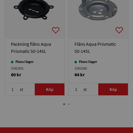
Packning fläns Aqua
Fläns Aqua Prismatic
Prismatic 50-145L
50-145L
Finns i lager
Finns i lager
590205
590206
60 kr
64 kr
st
Köp
st
Köp