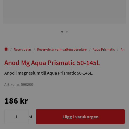
Reservdelar
Reservdelar varmvattensberedare
Aqua Prismatic
Anod 
Anod Mg Aqua Prismatic 50-145L
Anod i magnesium till Aqua Prismatic 50-145L.
Artikelnr: 590200
186 kr
st
Lägg i varukorgen